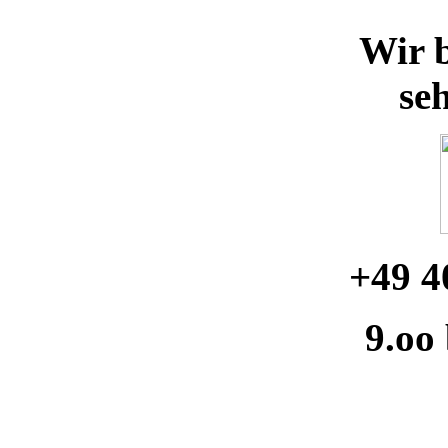
Wir b
se
+49 4
9.oo