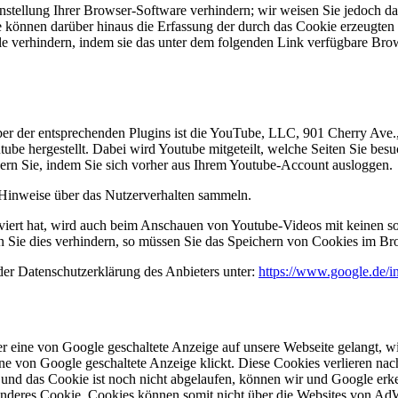
tellung Ihrer Browser-Software verhindern; wir weisen Sie jedoch dara
 können darüber hinaus die Erfassung der durch das Cookie erzeugten 
e verhindern, indem sie das unter dem folgenden Link verfügbare Brows
iber der entsprechenden Plugins ist die YouTube, LLC, 901 Cherry Av
be hergestellt. Dabei wird Youtube mitgeteilt, welche Seiten Sie bes
dern Sie, indem Sie sich vorher aus Ihrem Youtube-Account ausloggen.
e Hinweise über das Nutzerverhalten sammeln.
ert hat, wird auch beim Anschauen von Youtube-Videos mit keinen so
Sie dies verhindern, so müssen Sie das Speichern von Cookies im Bro
der Datenschutzerklärung des Anbieters unter:
https://www.google.de/int
r eine von Google geschaltete Anzeige auf unsere Webseite gelangt, 
e von Google geschaltete Anzeige klickt. Diese Cookies verlieren nach
 und das Cookie ist noch nicht abgelaufen, können wir und Google erke
 anderes Cookie. Cookies können somit nicht über die Websites von A