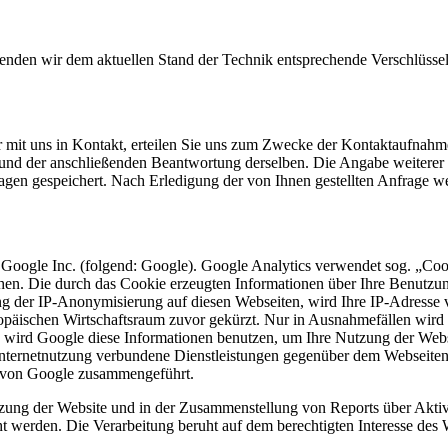
wenden wir dem aktuellen Stand der Technik entsprechende Verschlüss
r mit uns in Kontakt, erteilen Sie uns zum Zwecke der Kontaktaufnahme 
e und der anschließenden Beantwortung derselben. Die Angabe weitere
agen gespeichert. Nach Erledigung der von Ihnen gestellten Anfrage 
 Google Inc. (folgend: Google). Google Analytics verwendet sog. „Coo
hen. Die durch das Cookie erzeugten Informationen über Ihre Benutzu
ng der IP-Anonymisierung auf diesen Webseiten, wird Ihre IP-Adresse 
päischen Wirtschaftsraum zuvor gekürzt. Nur in Ausnahmefällen wird 
te wird Google diese Informationen benutzen, um Ihre Nutzung der Web
nternetnutzung verbundene Dienstleistungen gegenüber dem Webseiten
n von Google zusammengeführt.
zung der Website und in der Zusammenstellung von Reports über Aktiv
ht werden. Die Verarbeitung beruht auf dem berechtigten Interesse des 