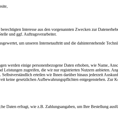
site,
 berechtigten Interesse aus den vorgenannten Zwecken zur Datenerheb
elle und ggf. Auftragsverarbeiter.
sgewertet, um unseren Internetauftritt und die dahinterstehende Techni
istungen werden einige personenbezogene Daten erhoben, wie Name, A
und Leistungen zugreifen, die wir nur registrierten Nutzern anbieten. 
 Selbstverständlich erteilen wir Ihnen darüber hinaus jederzeit Ausku
oweit keine gesetzlichen Aufbewahrungspflichten entgegenstehen. Zur
che Daten erfragt, wie z.B. Zahlungsangaben, um Ihre Bestellung ausf